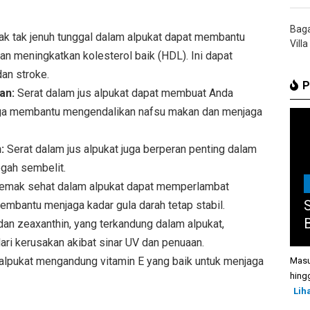
Bag
k tak jenuh tunggal dalam alpukat dapat membantu
Villa
an meningkatkan kolesterol baik (HDL). Ini dapat
dan stroke.
P
an:
Serat dalam jus alpukat dapat membuat Anda
gga membantu mengendalikan nafsu makan dan menjaga
:
Serat dalam jus alpukat juga berperan penting dalam
gah sembelit.
emak sehat dalam alpukat dapat memperlambat
mbantu menjaga kadar gula darah tetap stabil.
B
dan zeaxanthin, yang terkandung dalam alpukat,
ari kerusakan akibat sinar UV dan penuaan.
alpukat mengandung vitamin E yang baik untuk menjaga
Masu
hing
Lih