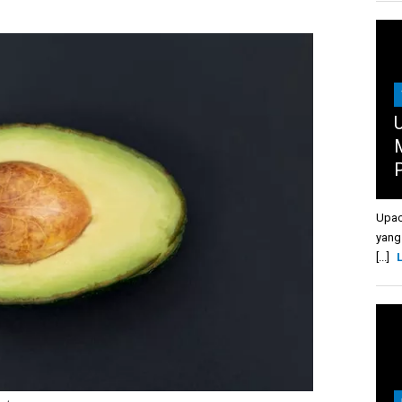
U
Upac
yang
[...]