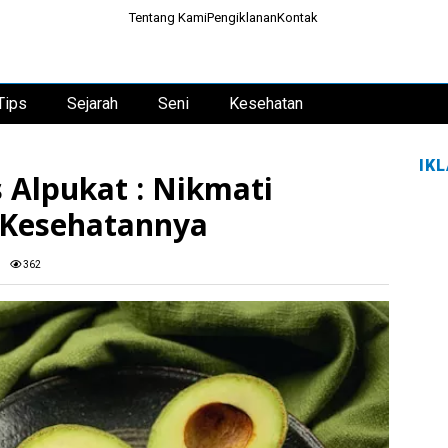
Tentang Kami
Pengiklanan
Kontak
Tips
Sejarah
Seni
Kesehatan
IK
Alpukat : Nikmati
 Kesehatannya
362