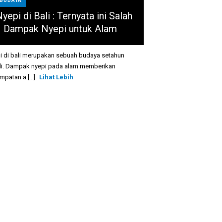
BUDAYA
yepi di Bali : Ternyata ini Salah
1 Dampak Nyepi untuk Alam
i di bali merupakan sebuah budaya setahun
li. Dampak nyepi pada alam memberikan
patan a [...]
Lihat Lebih