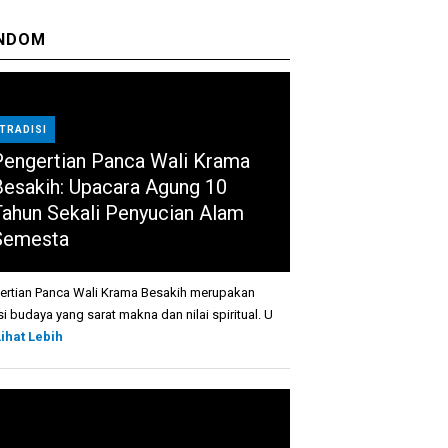
NDOM
TRADISI
Pengertian Panca Wali Krama
Besakih: Upacara Agung 10
Tahun Sekali Penyucian Alam
Semesta
ertian Panca Wali Krama Besakih merupakan
si budaya yang sarat makna dan nilai spiritual. U
Lihat Lebih