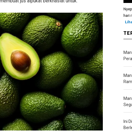
g membuat jus alpukat berkhasiat untuk:
Nyep
hari 
Lih
TE
Manf
Pera
Manf
Ramb
Manf
Seg
Ini 
Berl