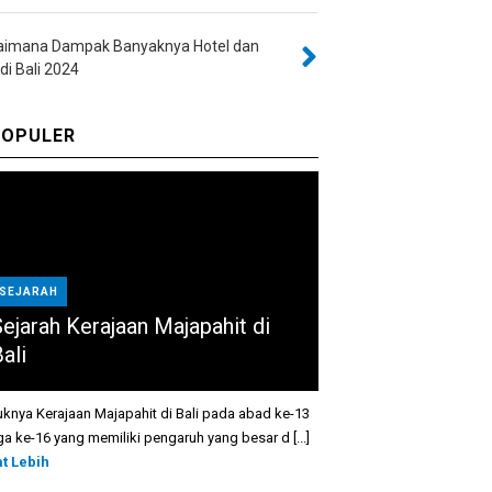
aimana Dampak Banyaknya Hotel dan
 di Bali 2024
OPULER
SEJARAH
Sejarah Kerajaan Majapahit di
ali
knya Kerajaan Majapahit di Bali pada abad ke-13
ga ke-16 yang memiliki pengaruh yang besar d [...]
at Lebih