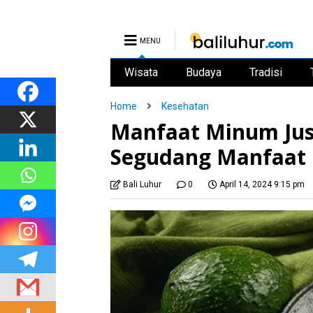
MENU
Wisata
Budaya
Tradisi
Home
Kesehatan
Manfaat Minum Jus 
Segudang Manfaat
Bali Luhur
0
April 14, 2024 9:15 pm