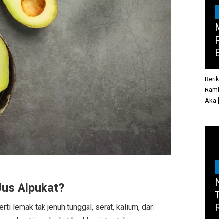
Beri
Ramb
Aka [
us Alpukat?
rti lemak tak jenuh tunggal, serat, kalium, dan