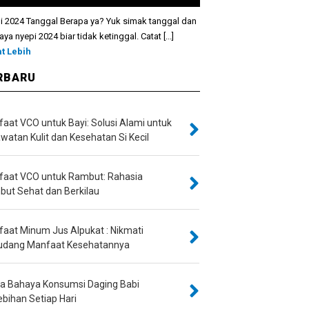
i 2024 Tanggal Berapa ya? Yuk simak tanggal dan
raya nyepi 2024 biar tidak ketinggal. Catat [...]
at Lebih
RBARU
aat VCO untuk Bayi: Solusi Alami untuk
watan Kulit dan Kesehatan Si Kecil
aat VCO untuk Rambut: Rahasia
ut Sehat dan Berkilau
aat Minum Jus Alpukat : Nikmati
udang Manfaat Kesehatannya
Dia Bahaya Konsumsi Daging Babi
ebihan Setiap Hari