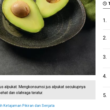
T
1.
2.
3.
4.
jus alpukat. Mengkonsumsi jus alpukat secukupnya
hat dan olahraga teratur.
5.
 Ketajaman Pikiran dan Senjata