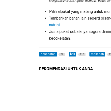
Mengkonsumsi Jus Alpukat membuat badan seh
Pilih alpukat yang matang untuk men
Tambahkan bahan lain seperti pisan
nutrisi
.
Jus alpukat sebaiknya segera dimin
kecokelatan.
Kesehatan
bali
makanan
27
116
1
REKOMENDASI UNTUK ANDA