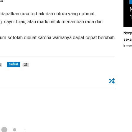
at
N
dapatkan rasa terbaik dan nutrisi yang optimal.
g, sayur hijau, atau madu untuk menambah rasa dan
Nyep
um setelah dibuat karena warnanya dapat cepat berubah
seka
kesem
sehat
2
25