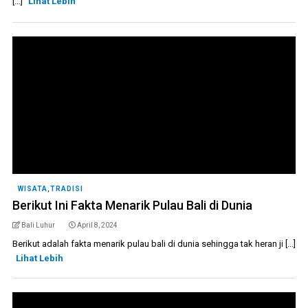
[...]
Lihat Lebih
WISATA
,
TRADISI
Berikut Ini Fakta Menarik Pulau Bali di Dunia
Bali Luhur
April 8, 2024
Berikut adalah fakta menarik pulau bali di dunia sehingga tak heran ji [...]
Lihat Lebih