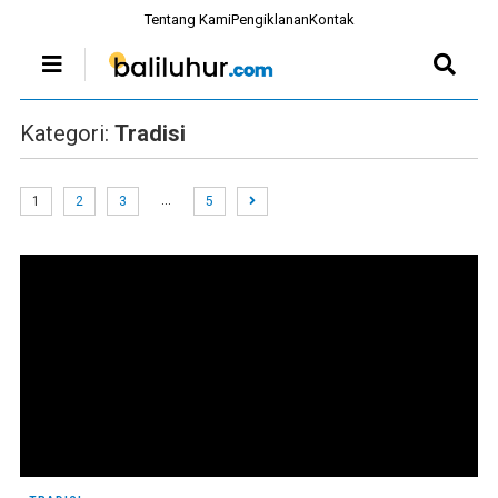
Tentang Kami
Pengiklanan
Kontak
Kategori:
Tradisi
…
1
2
3
5