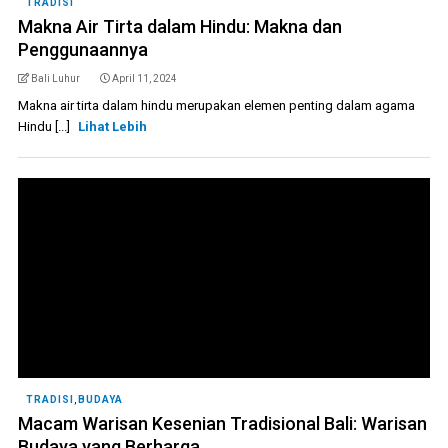
TRADISI
Makna Air Tirta dalam Hindu: Makna dan
Penggunaannya
Bali Luhur
April 11, 2024
Makna air tirta dalam hindu merupakan elemen penting dalam agama
Hindu [...]
Lihat Lebih
TRADISI
,
BUDAYA
Macam Warisan Kesenian Tradisional Bali: Warisan
Budaya yang Berharga