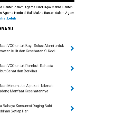
a Banten dalam Agama HinduApa Makna Banten
m Agama Hindu di Bali Makna Banten dalam Agam
Lihat Lebih
RBARU
aat VCO untuk Bayi: Solusi Alami untuk
watan Kulit dan Kesehatan Si Kecil
aat VCO untuk Rambut: Rahasia
ut Sehat dan Berkilau
aat Minum Jus Alpukat : Nikmati
udang Manfaat Kesehatannya
Dia Bahaya Konsumsi Daging Babi
ebihan Setiap Hari