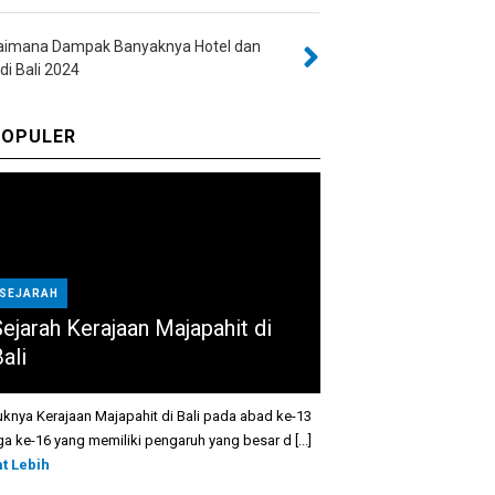
aimana Dampak Banyaknya Hotel dan
 di Bali 2024
OPULER
SEJARAH
Sejarah Kerajaan Majapahit di
ali
knya Kerajaan Majapahit di Bali pada abad ke-13
ga ke-16 yang memiliki pengaruh yang besar d [...]
at Lebih