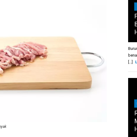
Buru
bena
[...]
nyak