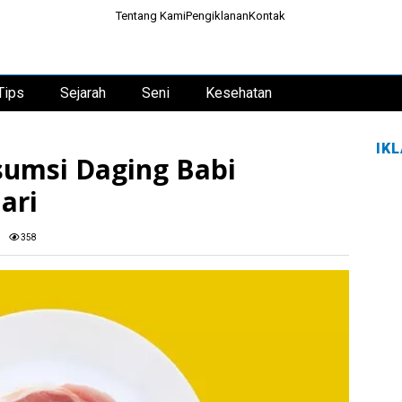
Tentang Kami
Pengiklanan
Kontak
Tips
Sejarah
Seni
Kesehatan
IK
sumsi Daging Babi
ari
358