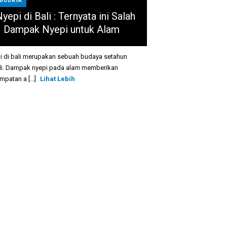
BUDAYA
yepi di Bali : Ternyata ini Salah
1 Dampak Nyepi untuk Alam
i di bali merupakan sebuah budaya setahun
li. Dampak nyepi pada alam memberikan
patan a [...]
Lihat Lebih