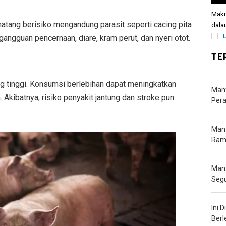
Makn
atang berisiko mengandung parasit seperti cacing pita
dala
[...]
angguan pencernaan, diare, kram perut, dan nyeri otot.
TE
 tinggi. Konsumsi berlebihan dapat meningkatkan
Manf
. Akibatnya, risiko penyakit jantung dan stroke pun
Pera
Manf
Ramb
Manf
Seg
Ini 
Berl