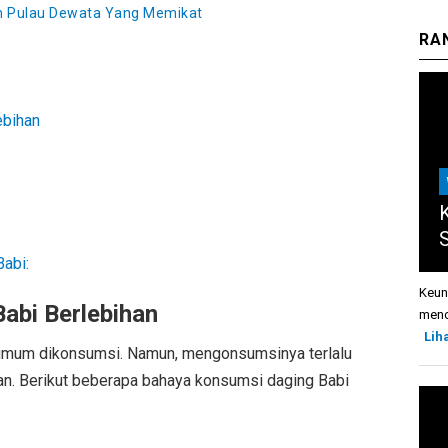
kan Pulau Dewata Yang Memikat
RA
ebihan
abi:
Keun
abi Berlebihan
menca
Lih
 umum dikonsumsi. Namun, mengonsumsinya terlalu
an. Berikut beberapa bahaya konsumsi daging Babi