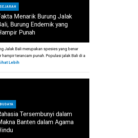
SEJARAH
Fakta Menarik Burung Jalak
Bali, Burung Endemik yang
Hampir Punah
ng Jalak Bali merupakan spesies yang benar
r hampir terancam punah. Populasi jalak Bali di a
Lihat Lebih
BUDAYA
Rahasia Tersembunyi dalam
Makna Banten dalam Agama
Hindu