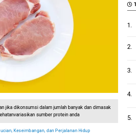
T
1.
2.
3.
4.
an jika dikonsumsi dalam jumlah banyak dan dimasak
ehatanvariasikan sumber protein anda
5.
sucian, Keseimbangan, dan Perjalanan Hidup