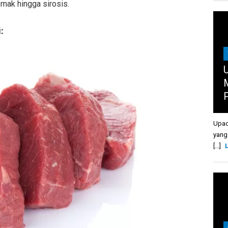
lemak hingga sirosis.
:
U
Upac
yang
[...]