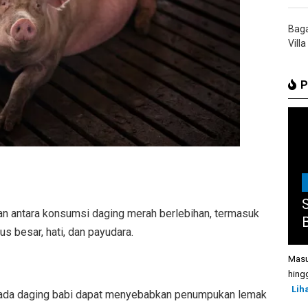
Bag
Villa
P
n antara konsumsi daging merah berlebihan, termasuk
B
us besar, hati, dan payudara.
Masu
hing
Lih
pada daging babi dapat menyebabkan penumpukan lemak