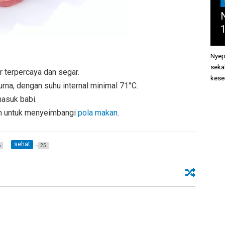
N
Nyep
seka
r terpercaya dan segar.
kesem
na, dengan suhu internal minimal 71°C.
asuk babi.
h untuk menyeimbangi
pola makan
.
sehat
6
25