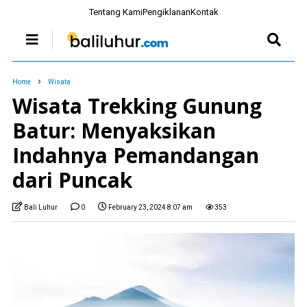
Tentang Kami
Pengiklanan
Kontak
Home
Wisata
Wisata Trekking Gunung
Batur: Menyaksikan
Indahnya Pemandangan
dari Puncak
Bali Luhur
0
February 23, 2024 8:07 am
353