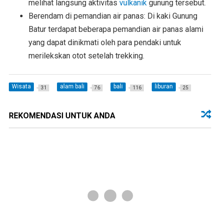
melihat langsung aktivitas
vulkanik
gunung tersebut.
Berendam di pemandian air panas: Di kaki Gunung
Batur terdapat beberapa pemandian air panas alami
yang dapat dinikmati oleh para pendaki untuk
merilekskan otot setelah trekking.
Wisata
alam bali
bali
liburan
31
76
116
25
REKOMENDASI UNTUK ANDA