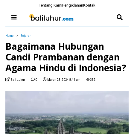
Tentang Kami
Pengiklanan
Kontak
Home
Sejarah
Bagaimana Hubungan
Candi Prambanan dengan
Agama Hindu di Indonesia?
Bali Luhur
0
March 23, 2024 8:41 am
352