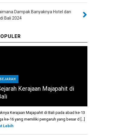
aimana Dampak Banyaknya Hotel dan
 di Bali 2024
OPULER
SEJARAH
Sejarah Kerajaan Majapahit di
ali
knya Kerajaan Majapahit di Bali pada abad ke-13
ga ke-16 yang memiliki pengaruh yang besar d [...]
at Lebih