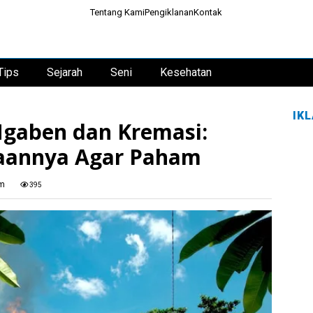
Tentang Kami
Pengiklanan
Kontak
Tips
Sejarah
Seni
Kesehatan
IK
Ngaben dan Kremasi:
annya Agar Paham
am
395