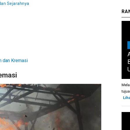
 dan Sejarahnya
RA
 dan Kremasi
emasi
Mela
tujua
Lih