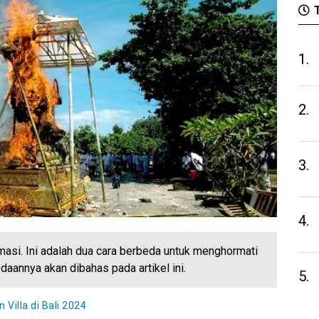
T
1.
2.
3.
4.
si. Ini adalah dua cara berbeda untuk menghormati
aannya akan dibahas pada artikel ini.
5.
illa di Bali 2024