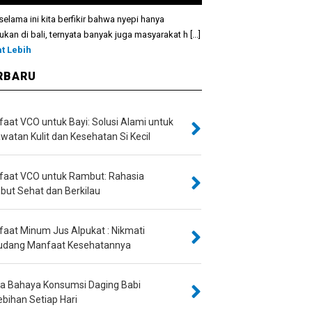
selama ini kita berfikir bahwa nyepi hanya
ukan di bali, ternyata banyak juga masyarakat h [...]
at Lebih
RBARU
aat VCO untuk Bayi: Solusi Alami untuk
watan Kulit dan Kesehatan Si Kecil
aat VCO untuk Rambut: Rahasia
ut Sehat dan Berkilau
aat Minum Jus Alpukat : Nikmati
udang Manfaat Kesehatannya
Dia Bahaya Konsumsi Daging Babi
ebihan Setiap Hari