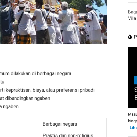
Bag
Villa
P
um dilakukan di berbagai negara
tu
ti kepraktisan, biaya, atau preferensi pribadi
B
at dibandingkan ngaben
da ngaben
Masu
hing
Berbagai negara
Lih
Praktis dan non-religius