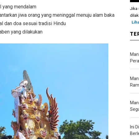
ual yang mendalam
Jika 
antarkan jiwa orang yang meninggal menuju alam baka
dilak
Lih
l dan doa sesuai tradisi Hindu
gaben yang dilakukan
TE
Manf
Pera
Manf
Ramb
Manf
Seg
Ini 
Berl