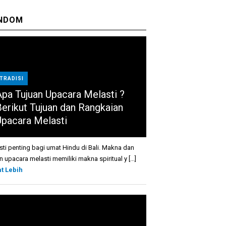
NDOM
TRADISI
Apa Tujuan Upacara Melasti ?
Berikut Tujuan dan Rangkaian
Upacara Melasti
sti penting bagi umat Hindu di Bali. Makna dan
n upacara melasti memiliki makna spiritual y [...]
at Lebih