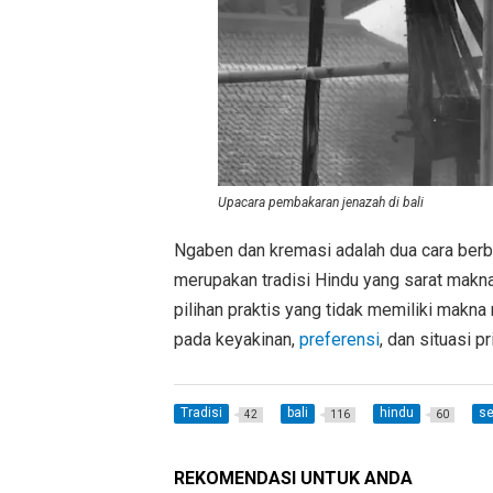
Upacara pembakaran jenazah di bali
Ngaben dan kremasi adalah dua cara ber
merupakan tradisi Hindu yang sarat makna
pilihan praktis yang tidak memiliki makna 
pada keyakinan,
preferensi
, dan situasi pr
Tradisi
bali
hindu
se
42
116
60
REKOMENDASI UNTUK ANDA