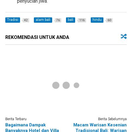
penyucian jiwa.
Tradisi
alam bali
bali
hindu
42
76
116
60
REKOMENDASI UNTUK ANDA
Berita Terbaru
Berita Sebelumnya
Bagaimana Dampak
Macam Warisan Kesenian
Banyaknya Hotel dan Villa
Tradisional Bali: Warisan