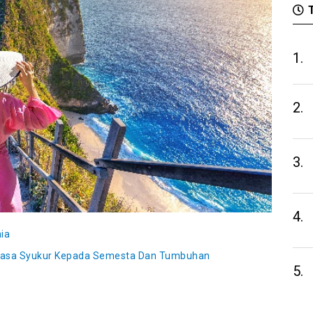
T
1.
2.
3.
4.
ia
Rasa Syukur Kepada Semesta Dan Tumbuhan
5.