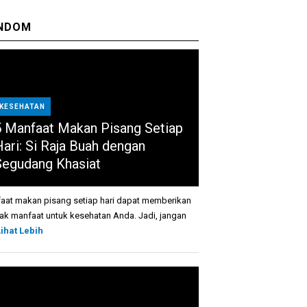
NDOM
KESEHATAN
5 Manfaat Makan Pisang Setiap
Hari: Si Raja Buah dengan
Segudang Khasiat
aat makan pisang setiap hari dapat memberikan
ak manfaat untuk kesehatan Anda. Jadi, jangan
Lihat Lebih