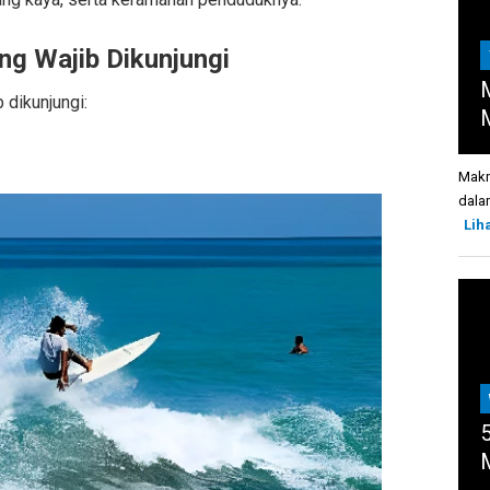
ang Wajib Dikunjungi
 dikunjungi:
Makn
dala
Lih