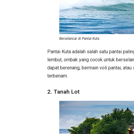
Berselancar di Pantai Kuta
Pantai Kuta adalah salah satu pantai paling
lembut, ombak yang cocok untuk berselanca
dapat berenang, bermain voli pantai, ata
terbenam.
2. Tanah Lot