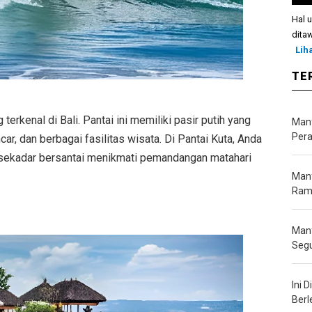
Hal 
dita
Lih
TE
 terkenal di Bali. Pantai ini memiliki pasir putih yang
Manf
Pera
r, dan berbagai fasilitas wisata. Di Pantai Kuta, Anda
u sekadar bersantai menikmati pemandangan matahari
Manf
Ramb
Manf
Seg
Ini 
Berl