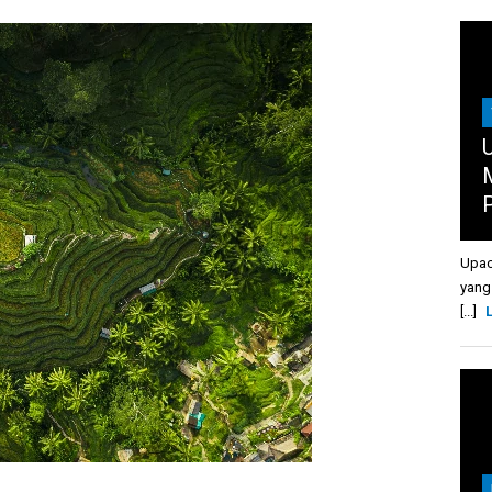
U
Upac
yang
[...]