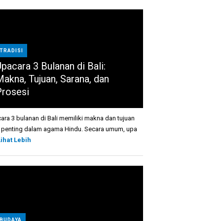
TRADISI
pacara 3 Bulanan di Bali:
Makna, Tujuan, Sarana, dan
Prosesi
ara 3 bulanan di Bali memiliki makna dan tujuan
 penting dalam agama Hindu. Secara umum, upa
Lihat Lebih
BUDAYA