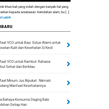
unik khas bali yang indah dengan banyak hal yang
warkan kepada wisatawan. Keindahan alam, bu [...]
at Lebih
RBARU
aat VCO untuk Bayi: Solusi Alami untuk
watan Kulit dan Kesehatan Si Kecil
aat VCO untuk Rambut: Rahasia
ut Sehat dan Berkilau
aat Minum Jus Alpukat : Nikmati
udang Manfaat Kesehatannya
Dia Bahaya Konsumsi Daging Babi
ebihan Setiap Hari