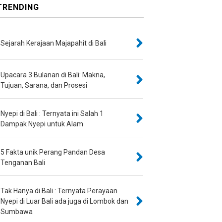
RENDING
Sejarah Kerajaan Majapahit di Bali
Upacara 3 Bulanan di Bali: Makna,
Tujuan, Sarana, dan Prosesi
Nyepi di Bali : Ternyata ini Salah 1
Dampak Nyepi untuk Alam
5 Fakta unik Perang Pandan Desa
Tenganan Bali
Tak Hanya di Bali : Ternyata Perayaan
Nyepi di Luar Bali ada juga di Lombok dan
Sumbawa