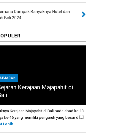
aimana Dampak Banyaknya Hotel dan
 di Bali 2024
OPULER
SEJARAH
Sejarah Kerajaan Majapahit di
ali
knya Kerajaan Majapahit di Bali pada abad ke-13
ga ke-16 yang memiliki pengaruh yang besar d [...]
at Lebih