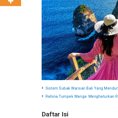
Sistem Subak Warisan Bali Yang Mendun
Rahina Tumpek Wariga: Menghaturkan 
Daftar Isi